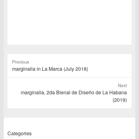
Previous
Previous
marginalia in La Marca (July 2018)
post:
Next
Next
marginalia, 2da Bienal de Diseño de La Habana
post:
(2019)
Categories